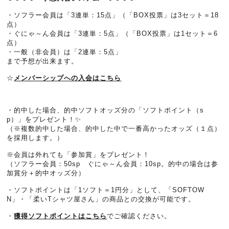
・ソフラー会員は「3連単：15点」（「BOX投票」は3セット＝18
点）
・ぐにゃ～ん会員は「3連単：5点」（「BOX投票」は1セット＝6
点）
・一般（非会員）は「2連単：5点」
まで予想が出来ます。
☆
メンバーシップへの入会はこちら
・的中した場合、的中ソフトオッズ分の「ソフトポイント（s
p）」をプレゼント！✨
（※複数的中した場合、的中した中で一番高かったオッズ（１点）
を採用します。）
※会員は外れても「参加賞」をプレゼント！
（ソフラー会員：50sp ぐにゃ～ん会員：10sp。的中の場合は参
加賞分＋的中オッズ分）
・ソフトポイントは「1ソフト＝1円分」として、「SOFTOW
N」・「柔いTシャツ屋さん」の商品との交換が可能です。
・
獲得ソフトポイントはこちら
でご確認ください。