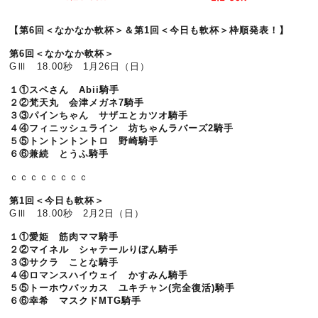
【第6回＜なかなか軟杯＞＆第1回＜今日も軟杯＞枠順発表！】
第6回＜なかなか軟杯＞
GⅢ 18.00秒 1月26日（日）
１①スペさん Abii騎手
２②梵天丸 会津メガネ7騎手
３③パインちゃん サザエとカツオ騎手
４④フィニッシュライン 坊ちゃんラバーズ2騎手
５⑤トントントントロ 野崎騎手
６⑥兼続 とうふ騎手
ｃｃｃｃｃｃｃｃ
第1回＜今日も軟杯＞
GⅢ 18.00秒 2月2日（日）
１①愛姫 筋肉ママ騎手
２②マイネル シャテールりぼん騎手
３③サクラ ことな騎手
４④ロマンスハイウェイ かすみん騎手
５⑤トーホウバッカス ユキチャン(完全復活)騎手
６⑥幸希 マスクドMTG騎手