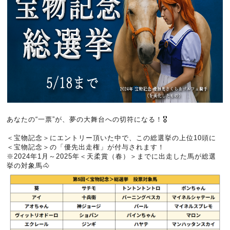
あなたの“一票”が、夢の大舞台への切符になる！🎖️
＜宝物記念＞にエントリー頂いた中で、この総選挙の上位10頭に
＜宝物記念＞の「優先出走権」が付与されます！
※2024年1月～2025年＜天柔賞（春）＞までに出走した馬が総選
挙の対象馬🐴