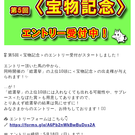
🎖️ 第5回＜宝物記念＞のエントリー受付がスタートしました！
エントリー頂いた馬の中から、
同時開催の「総選挙」の上位10頭に＜宝物記念＞の出走権が与え
られます！✨
…が！
「総選挙」の上位10頭には入れなくても出れる可能性や、サブレ
ース＜たなぼた賞＞も用意してありますので、
とりあえず総選挙の結果は気にせずに！
みなさまからのエントリー、お待ちしております！🙇‍♂️
📥 エントリーフォームはこちら👇
🔗
https://forms.gle/A6Pb2nWkBwBuDos2A
📅 エントリー締切：5月18日（日）まで！