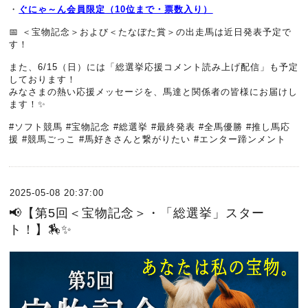
・
ぐにゃ～ん会員限定（10位まで・票数入り）
📅 ＜宝物記念＞および＜たなぼた賞＞の出走馬は近日発表予定で
す！
また、6/15（日）には「総選挙応援コメント読み上げ配信」も予定
しております！
みなさまの熱い応援メッセージを、馬達と関係者の皆様にお届けし
ます！✨
#ソフト競馬 #宝物記念 #総選挙 #最終発表 #全馬優勝 #推し馬応
援 #競馬ごっこ #馬好きさんと繋がりたい #エンター蹄ンメント
2025-05-08 20:37:00
📢【第5回＜宝物記念＞・「総選挙」スター
ト！】🏇✨