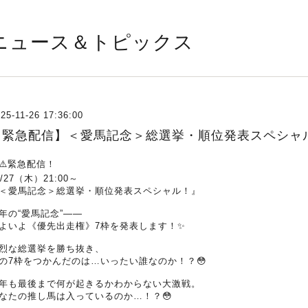
ニュース＆トピックス
25-11-26 17:36:00
【緊急配信】＜愛馬記念＞総選挙・順位発表スペシャル！（
⚠️緊急配信！
1/27（木）21:00～
＜愛馬記念＞総選挙・順位発表スペシャル！』
年の“愛馬記念”――
よいよ《優先出走権》7枠を発表します！✨
烈な総選挙を勝ち抜き、
の7枠をつかんだのは…いったい誰なのか！？😳
年も最後まで何が起きるかわからない大激戦。
なたの推し馬は入っているのか…！？😳