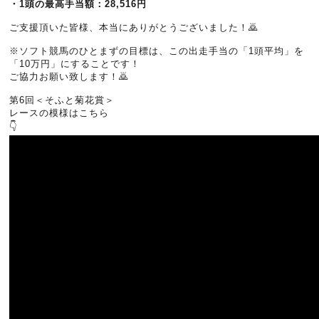
・1頭の最高手当額：28,516円
ご支援頂いた皆様、本当にありがとうございました！🙇
※ソフト競馬のひとまずの目標は、この出走手当の「1頭平均」を
「10万円」にすることです！
ご協力お願い致します！🙇
第6回＜そふと菊花賞＞
レースの模様はこちら
👇