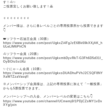
す！🐴✨
ご投票宜しくお願い致します！🙇
ｃｃｃｃｃｃｃｃ
メンバー様は、さらに各レベルごとの専用投票所から投票できます
👇
👑ソフラー石油王会員（30票）
https://www.youtube.com/post/UgkxZi4FgJzE6Bk69kXXjAK_h
ULeLlM6PhCN
🐴ソフラー会員（20票）
https://www.youtube.com/post/UgkxmbDyvRkT-G3Fh6D5d31I_
OyBOloSsU6z
✨ぐにゃ～ん会員（10票）
https://www.youtube.com/post/UgkxsDUADhuPVhJ2CSQF8NY
XaW7ZzaVasqfI
※メンバーシップ会員様は、上記の専用投票に加えて「一般投票」
からも5票投票できます。
メンバーシップへの入会、メンバーレベルの変更はこちら👇
https://www.youtube.com/channel/UCmemj6f1PDjCZsMY1vDx
XYg/join