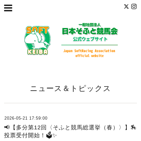
ニュース＆トピックス
2026-05-21 17:59:00
📢【多分第12回〈そふと競馬総選挙（春）〉】🏇
投票受付開始！🗳️✨